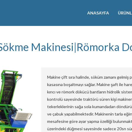
ANASAYFA
ÜRÜNL
 Sökme Makinesi|Römorka D
Makine çift sıra halinde, söküm zamanı gelmiş 
kasasına boşaltmayı sağlar. Makine şaft ile harek
kırıcı ve römork dökücü bantların hidrolik sist
kontrolü sayesinde traktörü süren kişi makinen
tekerleklerinin sağa sola kumandadan döndürüle
ve çabuk yapabilmektedir. Makinenin tarla e
mesafesine göre ayar yapma özelliği bulunmak
üzerindeki düğmesi sayesinde sadece 20sn süre