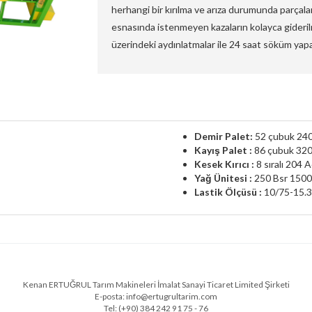
herhangi bir kırılma ve arıza durumunda parçala
esnasında istenmeyen kazaların kolayca gideril
üzerindeki aydınlatmalar ile 24 saat söküm yap
Demir Palet:
52 çubuk 24
Kayış Palet :
86 çubuk 32
Kesek Kırıcı :
8 sıralı 204 
Yağ Ünitesi :
250 Bsr 1500
Lastik Ölçüsü :
10/75-15.3
Kenan ERTUĞRUL Tarım Makineleri İmalat Sanayi Ticaret Limited Şirketi
E-posta: info@ertugrultarim.com
Tel: (+90) 384 242 91 75 - 76