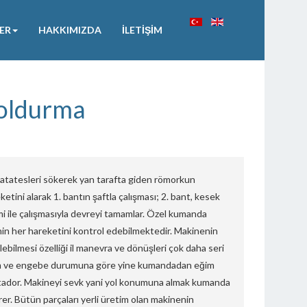
ER
HAKKIMIZDA
İLETIŞIM
oldurma
patatesleri sökerek yan tarafta giden römorkun
etini alarak 1. bantın şaftla çalışması; 2. bant, kesek
emi ile çalışmasıyla devreyi tamamlar. Özel kumanda
in her hareketini kontrol edebilmektedir. Makinenin
bilmesi özelliği il manevra ve dönüşleri çok daha seri
ğim ve engebe durumuna göre yine kumandadan eğim
tador. Makineyi sevk yani yol konumuna almak kumanda
r. Bütün parçaları yerli üretim olan makinenin