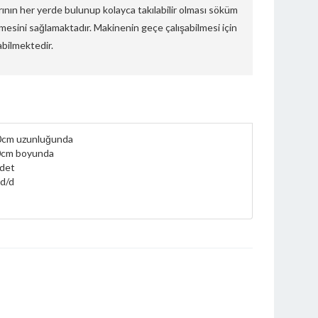
rının her yerde bulunup kolayca takılabilir olması söküm
mesini sağlamaktadır. Makinenin geçe çalışabilmesi için
abilmektedir.
0cm uzunluğunda
0cm boyunda
Adet
d/d