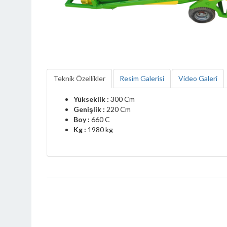
Teknik Özellikler
Resim Galerisi
Video Galeri
Yükseklik :
300 Cm
Genişlik :
220 Cm
Boy :
660 C
Kg :
1980 kg